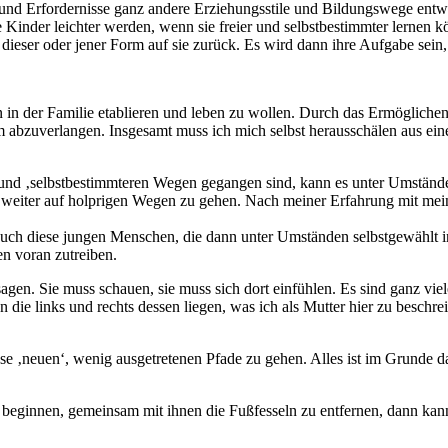
e und Erfordernisse ganz andere Erziehungsstile und Bildungswege ent
Kinder leichter werden, wenn sie freier und selbstbestimmter lernen k
ieser oder jener Form auf sie zurück. Es wird dann ihre Aufgabe sein,
n in der Familie etablieren und leben zu wollen. Durch das Ermögliche
zuverlangen. Insgesamt muss ich mich selbst herausschälen aus einem 
n und ‚selbstbestimmteren Wegen gegangen sind, kann es unter Umständ
eiter auf holprigen Wegen zu gehen. Nach meiner Erfahrung mit meine
auch diese jungen Menschen, die dann unter Umständen selbstgewählt i
n voran zutreiben.
agen. Sie muss schauen, sie muss sich dort einfühlen. Es sind ganz viel
e links und rechts dessen liegen, was ich als Mutter hier zu beschreibe
 ‚neuen‘, wenig ausgetretenen Pfade zu gehen. Alles ist im Grunde da
 beginnen, gemeinsam mit ihnen die Fußfesseln zu entfernen, dann kan