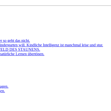
r so geht das nicht.
dergarten will. Kindliche Intelligenz ist manchmal leise und stur.
FELD DES STAUNENS.
atürliche Lernen übertönen.
sagen.
gen.