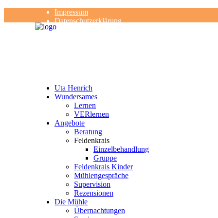
Impressum
Datenschutzerklärung
Kontakt
Rezensionen
Uta Henrich
Wundersames
Lernen
VERlernen
Angebote
Beratung
Feldenkrais
Einzelbehandlung
Gruppe
Feldenkrais Kinder
Mühlengespräche
Supervision
Rezensionen
Die Mühle
Übernachtungen