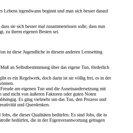
 des Lebens irgendwann beginnt und man sich besser darauf
 dass sie sich besser mal zusammenrissen solle, dass nun
t, zu ihrem eigenen Besten sei.
un ist diese Jugendliche in diesem anderen Lernsetting
es Maß an Selbstbestimmung über das eigene Tun, förderlich
t es ein Regelwerk, doch darin ist sie völlig frei, es in der
 können.
ie Freude am eigenen Tun und die Auseinandersetzung mit
en und nicht von äußeren Faktoren oder guten Noten
 abhängig. Es ging vielmehr um das Tun, den Prozess und
Kreativität und Querdenken.
obs, die dieser Qualitäten bedürfen. Es sind Jobs, die in
ntrolle bedürfen, die in der Eigenverantwortung getragen