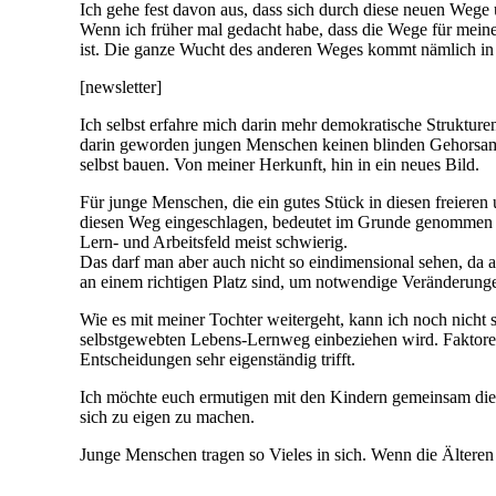
Ich gehe fest davon aus, dass sich durch diese neuen Weg
Wenn ich früher mal gedacht habe, dass die Wege für meine 
ist. Die ganze Wucht des anderen Weges kommt nämlich in d
[newsletter]
Ich selbst erfahre mich darin mehr demokratische Strukture
darin geworden jungen Menschen keinen blinden Gehorsam ab
selbst bauen. Von meiner Herkunft, hin in ein neues Bild.
Für junge Menschen, die ein gutes Stück in diesen freiere
diesen Weg eingeschlagen, bedeutet im Grunde genommen w
Lern- und Arbeitsfeld meist schwierig.
Das darf man aber auch nicht so eindimensional sehen, da 
an einem richtigen Platz sind, um notwendige Veränderunge
Wie es mit meiner Tochter weitergeht, kann ich noch nicht s
selbstgewebten Lebens-Lernweg einbeziehen wird. Faktoren di
Entscheidungen sehr eigenständig trifft.
Ich möchte euch ermutigen mit den Kindern gemeinsam diese
sich zu eigen zu machen.
Junge Menschen tragen so Vieles in sich. Wenn die Älteren