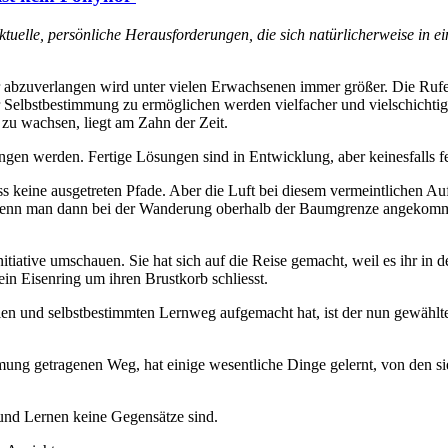
ktuelle, persönliche Herausforderungen, die sich natürlicherweise in e
 abzuverlangen wird unter vielen Erwachsenen immer größer. Die Ruf
r Selbstbestimmung zu ermöglichen werden vielfacher und vielschicht
u wachsen, liegt am Zahn der Zeit.
gangen werden. Fertige Lösungen sind in Entwicklung, aber keinesfalls f
 keine ausgetreten Pfade. Aber die Luft bei diesem vermeintlichen Aufst
wenn man dann bei der Wanderung oberhalb der Baumgrenze angekommen
tiative umschauen. Sie hat sich auf die Reise gemacht, weil es ihr in de
in Eisenring um ihren Brustkorb schliesst.
reien und selbstbestimmten Lernweg aufgemacht hat, ist der nun gewäh
ng getragenen Weg, hat einige wesentliche Dinge gelernt, von den sie 
l und Lernen keine Gegensätze sind.