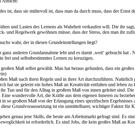
n Ansicht:
ndes ist, dass sie mühevoll ist, dass man da durch muss, dass der Ernst
ühen und Lasten des Lernens als Wahrheit verkaufen will. Die ihr sagt,
uck- und Regelwerk gewöhnen müsse, dass der Stress, den man ihr zufüg
chs wahr, der in diesen Grundeinstellungen liegt?
er ganz anderen Grundannahme lebt und es damit ‚weit‘ gebracht hat . N
in frei und selbstbestimmtes Lernen zu kreuzigen.
sehr großen Maß selbst gewählt. Man hat heraus gefunden, dass ein groß
ein)
oßen Maß nach ihren Regeln und in ihrer Art durchzuführen. Natürlich gib
rch hat sie gelernt ein hohes Maß an Kreativität entfalten und leben zu
ür ihr Tun und für den Alltag in großem Maß von innen geleitet sind. D
. Eine wundervolle Art, die Kräfte aus dem eigenen Inneren zu bezieh
ht in so großem Maß von der Erlangung eines spezifischen Ergebnisses
h diese Grundvoraussetzung ist ein unmittelbarer, wichtiger Faktor für 
en genau jene Skills, die heute am Arbeitsmarkt gefragt sind. Es sind J
eweglichkeit ist erforderlich. Es sind Jobs, die kein großes Maß an Ko