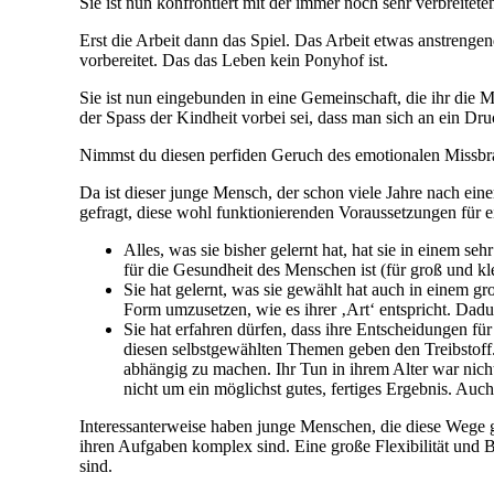
Sie ist nun konfrontiert mit der immer noch sehr verbreitete
Erst die Arbeit dann das Spiel. Das Arbeit etwas anstrenge
vorbereitet. Das das Leben kein Ponyhof ist.
Sie ist nun eingebunden in eine Gemeinschaft, die ihr die M
der Spass der Kindheit vorbei sei, dass man sich an ein Dr
Nimmst du diesen perfiden Geruch des emotionalen Missbrau
Da ist dieser junge Mensch, der schon viele Jahre nach ein
gefragt, diese wohl funktionierenden Voraussetzungen für e
Alles, was sie bisher gelernt hat, hat sie in einem 
für die Gesundheit des Menschen ist (für groß und kl
Sie hat gelernt, was sie gewählt hat auch in einem gr
Form umzusetzen, wie es ihrer ‚Art‘ entspricht. Dadu
Sie hat erfahren dürfen, dass ihre Entscheidungen f
diesen selbstgewählten Themen geben den Treibstoff
abhängig zu machen. Ihr Tun in ihrem Alter war nic
nicht um ein möglichst gutes, fertiges Ergebnis. Auc
Interessanterweise haben junge Menschen, die diese Wege geh
ihren Aufgaben komplex sind. Eine große Flexibilität und B
sind.