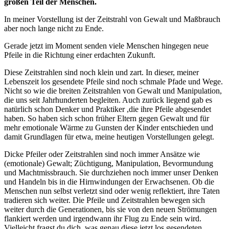
großen Teil der Menschen.
In meiner Vorstellung ist der Zeitstrahl von Gewalt und Maßbrauch
aber noch lange nicht zu Ende.
Gerade jetzt im Moment senden viele Menschen hingegen neue
Pfeile in die Richtung einer erdachten Zukunft.
Diese Zeitstrahlen sind noch klein und zart. In dieser, meiner
Lebenszeit los gesendete Pfeile sind noch schmale Pfade und Wege.
Nicht so wie die breiten Zeitstrahlen von Gewalt und Manipulation,
die uns seit Jahrhunderten begleiten. Auch zurück liegend gab es
natürlich schon Denker und Praktiker ,die ihre Pfeile abgesendet
haben. So haben sich schon früher Eltern gegen Gewalt und für
mehr emotionale Wärme zu Gunsten der Kinder entschieden und
damit Grundlagen für etwa, meine heutigen Vorstellungen gelegt.
Dicke Pfeiler oder Zeitstrahlen sind noch immer Ansätze wie
(emotionale) Gewalt; Züchtigung, Manipulation, Bevormundung
und Machtmissbrauch. Sie durchziehen noch immer unser Denken
und Handeln bis in die Hirnwindungen der Erwachsenen. Ob die
Menschen nun selbst verletzt sind oder wenig reflektiert, ihre Taten
tradieren sich weiter. Die Pfeile und Zeitstrahlen bewegen sich
weiter durch die Generationen, bis sie von den neuen Strömungen
flankiert werden und irgendwann ihr Flug zu Ende sein wird.
Vielleicht fragst du dich, was genau diese jetzt los gesendeten