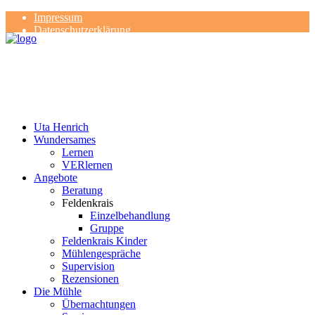
Impressum
Datenschutzerklärung
Kontakt
Rezensionen
Uta Henrich
Wundersames
Lernen
VERlernen
Angebote
Beratung
Feldenkrais
Einzelbehandlung
Gruppe
Feldenkrais Kinder
Mühlengespräche
Supervision
Rezensionen
Die Mühle
Übernachtungen