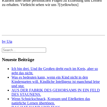
Klarheit über deine persönlichen Fragen zu Erziehung und Lernen
zu erhalten. Vielleicht sehen wir uns ?[/yellowbox]
by Uta
Neueste Beiträge
Ich bin drei. Und ihr Großen dreht euch im Kreis, aber so
geht das nicht.
Was es bedeuten kann, wenn ein Kind nicht in den
Kindergarten will. Kindliche Intelligenz ist manchmal leise
und stur.
AUS DER FABRIK DES GEHORSAMS IN EIN FELD
DES STAUNENS.
Wenn Schnickschnack, Konsum und Eitelkeiten das
natürliche Lernen übertönen.