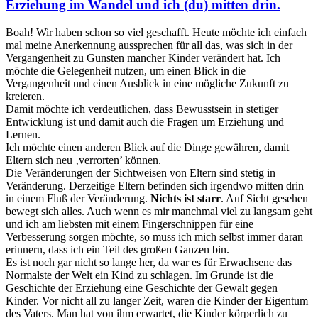
Erziehung im Wandel und ich (du) mitten drin.
Boah! Wir haben schon so viel geschafft. Heute möchte ich einfach
mal meine Anerkennung aussprechen für all das, was sich in der
Vergangenheit zu Gunsten mancher Kinder verändert hat. Ich
möchte die Gelegenheit nutzen, um einen Blick in die
Vergangenheit und einen Ausblick in eine mögliche Zukunft zu
kreieren.
Damit möchte ich verdeutlichen, dass Bewusstsein in stetiger
Entwicklung ist und damit auch die Fragen um Erziehung und
Lernen.
Ich möchte einen anderen Blick auf die Dinge gewähren, damit
Eltern sich neu ‚verrorten’ können.
Die Veränderungen der Sichtweisen von Eltern sind stetig in
Veränderung. Derzeitige Eltern befinden sich irgendwo mitten drin
in einem Fluß der Veränderung.
Nichts ist starr
. Auf Sicht gesehen
bewegt sich alles. Auch wenn es mir manchmal viel zu langsam geht
und ich am liebsten mit einem Fingerschnippen für eine
Verbesserung sorgen möchte, so muss ich mich selbst immer daran
erinnern, dass ich ein Teil des großen Ganzen bin.
Es ist noch gar nicht so lange her, da war es für Erwachsene das
Normalste der Welt ein Kind zu schlagen. Im Grunde ist die
Geschichte der Erziehung eine Geschichte der Gewalt gegen
Kinder. Vor nicht all zu langer Zeit, waren die Kinder der Eigentum
des Vaters. Man hat von ihm erwartet, die Kinder körperlich zu