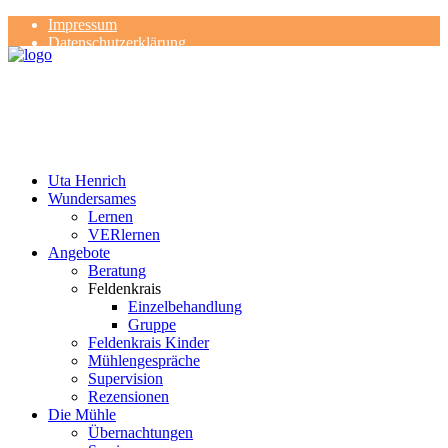
Impressum
Datenschutzerklärung
Kontakt
Rezensionen
Uta Henrich
Wundersames
Lernen
VERlernen
Angebote
Beratung
Feldenkrais
Einzelbehandlung
Gruppe
Feldenkrais Kinder
Mühlengespräche
Supervision
Rezensionen
Die Mühle
Übernachtungen