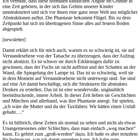
Ich vermute, dass diese normalen kindlichen Ängste im Grunde in
eine Zeit gehören, in der sich das Gehirn unserer Kinder
umstrukturiert und sich vor ihnen eine ganz neue Welt aus möglicher
Abstraktionen auftut. Die Phantasie bekommt Flügel. Bis zu dem
Zeitpunkt hat sich im übertragenen Sinne alles auf festem Boden
abgespielt.
[newsletter]
Damit erklärt sich für mich auch, warum es so schwierig ist, sie auf
Verstandesebene von der Tatsache zu überzeugen, dass der Aufzug
nicht abstürzt. Es ist schwer sie durch Erklärungen dafür zu
gewinnen, dass der Fuchs sie nicht auffrisst und der Schatten an der
Wand, die Spiegelung der Lampe ist. Das ist so schwierig, weil sie
in dem Moment auf Verstandesebene nicht unterwegs sind. Sie sind
auf eine Art damit beschäftigt, sich die Strukturen für abstraktes
Denken zu erstellen. Das ist ist eine wundervolle, unglaublich
beeindruckende, innere Arbeit. In dieser Zeit lieben sie Geschichten
und Märchen und allerhand, was ihre Phantasie anregt. Sie spielen,
„ich wäre die Mutter und du der Taxifahrer. Wir hätten einen Unfall
gehabt….“
Es ist hilfreich, diese Zeiten als normal zu sehen und nicht als etwas
Unangemessenes oder Schlechtes, dass man einfach „weg machen“
kann. Es gehört zum „groß-werden“ dazu. Ich halte es aber trotzdem
für bedeutsam, wie ich damit umgehen kann. Ich habe gute