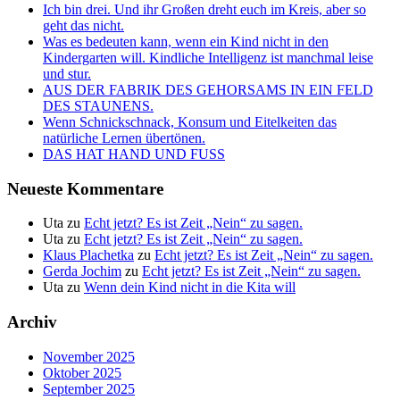
Ich bin drei. Und ihr Großen dreht euch im Kreis, aber so
geht das nicht.
Was es bedeuten kann, wenn ein Kind nicht in den
Kindergarten will. Kindliche Intelligenz ist manchmal leise
und stur.
AUS DER FABRIK DES GEHORSAMS IN EIN FELD
DES STAUNENS.
Wenn Schnickschnack, Konsum und Eitelkeiten das
natürliche Lernen übertönen.
DAS HAT HAND UND FUSS
Neueste Kommentare
Uta
zu
Echt jetzt? Es ist Zeit „Nein“ zu sagen.
Uta
zu
Echt jetzt? Es ist Zeit „Nein“ zu sagen.
Klaus Plachetka
zu
Echt jetzt? Es ist Zeit „Nein“ zu sagen.
Gerda Jochim
zu
Echt jetzt? Es ist Zeit „Nein“ zu sagen.
Uta
zu
Wenn dein Kind nicht in die Kita will
Archiv
November 2025
Oktober 2025
September 2025