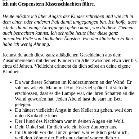
ich mit Gespenstern Kissenschlachten führe.
Heute möchte ich über Ängste der Kinder schreiben und wie ich in
dem einen oder anderen Fall damit umgegangen bin. Ich hoffe, dass
ich dir damit einige Anregungen geben kann, wie du diese Themen
auch betrachten kannst. Ich schreibe heute über diese ganz
normalen Fälle von kindlichen Ängsten. Von den klinischen Fällen
habe ich wenig Ahnung.
Kennst du auch diese ganz alltäglichen Geschichten aus dem
Zusammenleben mit deinen Kindern im Alter zwischen etwa vier bis
circa elf Jahren. Vielleicht erinnerst du dich selbst an deine eigene
Kindheit.
Da war dieser Schatten im Kinderzimmern an der Wand. Er
sah aus wie ein Mann mit Hut. Erst viel später hat sich dir
erschlossen, dass es die Lampe war, die ihren Schatten an die
Wand geworfen hat. Jeden Abend hast du starr im Bett
gelegen.
Du hättest vielleicht Angst in den Keller zu gehen, weil dort
unten Krokodile leben.
Der Hund des Nachbarn war in deinen Augen ein Wolf.
Dein Onkel sah für dich wie ein böser Zauberer aus.
Im Dunkeln vor die Tür zu gehen war wirklich gefährlich,
weil dort könnte der Fuchs nur darauf warten dich zu