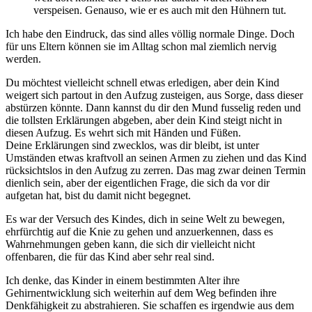
verspeisen. Genauso, wie er es auch mit den Hühnern tut.
Ich habe den Eindruck, das sind alles völlig normale Dinge. Doch
für uns Eltern können sie im Alltag schon mal ziemlich nervig
werden.
Du möchtest vielleicht schnell etwas erledigen, aber dein Kind
weigert sich partout in den Aufzug zusteigen, aus Sorge, dass dieser
abstürzen könnte. Dann kannst du dir den Mund fusselig reden und
die tollsten Erklärungen abgeben, aber dein Kind steigt nicht in
diesen Aufzug. Es wehrt sich mit Händen und Füßen.
Deine Erklärungen sind zwecklos, was dir bleibt, ist unter
Umständen etwas kraftvoll an seinen Armen zu ziehen und das Kind
rücksichtslos in den Aufzug zu zerren. Das mag zwar deinen Termin
dienlich sein, aber der eigentlichen Frage, die sich da vor dir
aufgetan hat, bist du damit nicht begegnet.
Es war der Versuch des Kindes, dich in seine Welt zu bewegen,
ehrfürchtig auf die Knie zu gehen und anzuerkennen, dass es
Wahrnehmungen geben kann, die sich dir vielleicht nicht
offenbaren, die für das Kind aber sehr real sind.
Ich denke, das Kinder in einem bestimmten Alter ihre
Gehirnentwicklung sich weiterhin auf dem Weg befinden ihre
Denkfähigkeit zu abstrahieren. Sie schaffen es irgendwie aus dem