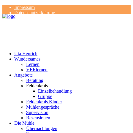
Impressum
Datenschutzerklärung
Kontakt
Rezensionen
Uta Henrich
Wundersames
Lernen
VERlernen
Angebote
Beratung
Feldenkrais
Einzelbehandlung
Gruppe
Feldenkrais Kinder
Mühlengespräche
Supervision
Rezensionen
Die Mühle
Übernachtungen