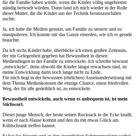
für die Familie haben würde, wenn die Kinder völlig ungebremst
ständig berieselt würden. Dann fand ich mich wieder in der Rolle
dieser Mutter, die die Kinder aus der Technik herauszuschälen
suchte.
Ja, ich habe die Medien genutzt, um Familie zu steuern und zu
manipulieren. Ich konnte mir das Ganze einreden, wie ich es gerade
brauchte.
Da ich sechs Kinder habe, überblicke ich einen großen Zeitraum,
der mir Gelegenheit gegeben hat Bewusstheit in diesen
Mediendingen in der Familie zu entwickeln. Ich schreibe bewusst
„entwickeln“, denn obwohl die Kinder längst erwachsen sind, ist
meine Entwicklung darin noch lange nicht zu Ende.
Für mich liegt in der bewussten (ehrlichen) Auseinandersetzung mit
dem Thema Medienkonsum die einzige Chance, einen friedvollen
Weg, der für alle gedeihlich ist, zu entwickeln.
Bewusstheit entwickeln, auch wenn es unbequem ist, ist mein
Stichwort.
Dieser junge Mensch, der heute seinen Rucksack in die Ecke knallt,
wenn er nach Hause kommt und den du mit etwas Glück am
Kühlschrank treffen kannst.
Er hat das Steuern und an den eigentlichen Schmerzpunkten vorbei