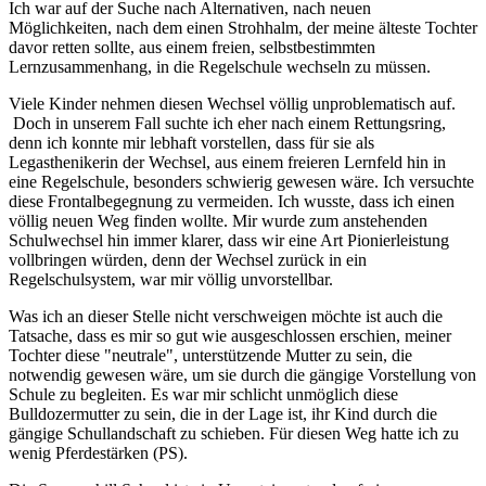
Ich war auf der Suche nach Alternativen, nach neuen
Möglichkeiten, nach dem einen Strohhalm, der meine älteste Tochter
davor retten sollte, aus einem freien, selbstbestimmten
Lernzusammenhang, in die Regelschule wechseln zu müssen.
Viele Kinder nehmen diesen Wechsel völlig unproblematisch auf.
Doch in unserem Fall suchte ich eher nach einem Rettungsring,
denn ich konnte mir lebhaft vorstellen, dass für sie als
Legasthenikerin der Wechsel, aus einem freieren Lernfeld hin in
eine Regelschule, besonders schwierig gewesen wäre. Ich versuchte
diese Frontalbegegnung zu vermeiden. Ich wusste, dass ich einen
völlig neuen Weg finden wollte. Mir wurde zum anstehenden
Schulwechsel hin immer klarer, dass wir eine Art Pionierleistung
vollbringen würden, denn der Wechsel zurück in ein
Regelschulsystem, war mir völlig unvorstellbar.
Was ich an dieser Stelle nicht verschweigen möchte ist auch die
Tatsache, dass es mir so gut wie ausgeschlossen erschien, meiner
Tochter diese "neutrale", unterstützende Mutter zu sein, die
notwendig gewesen wäre, um sie durch die gängige Vorstellung von
Schule zu begleiten. Es war mir schlicht unmöglich diese
Bulldozermutter zu sein, die in der Lage ist, ihr Kind durch die
gängige Schullandschaft zu schieben. Für diesen Weg hatte ich zu
wenig Pferdestärken (PS).