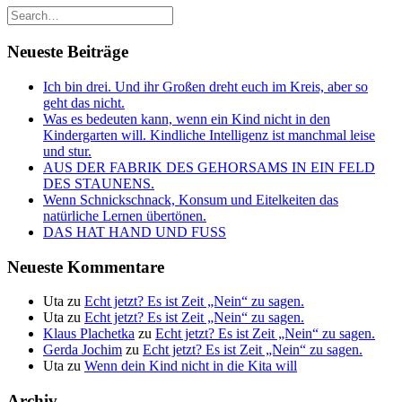
Neueste Beiträge
Ich bin drei. Und ihr Großen dreht euch im Kreis, aber so
geht das nicht.
Was es bedeuten kann, wenn ein Kind nicht in den
Kindergarten will. Kindliche Intelligenz ist manchmal leise
und stur.
AUS DER FABRIK DES GEHORSAMS IN EIN FELD
DES STAUNENS.
Wenn Schnickschnack, Konsum und Eitelkeiten das
natürliche Lernen übertönen.
DAS HAT HAND UND FUSS
Neueste Kommentare
Uta
zu
Echt jetzt? Es ist Zeit „Nein“ zu sagen.
Uta
zu
Echt jetzt? Es ist Zeit „Nein“ zu sagen.
Klaus Plachetka
zu
Echt jetzt? Es ist Zeit „Nein“ zu sagen.
Gerda Jochim
zu
Echt jetzt? Es ist Zeit „Nein“ zu sagen.
Uta
zu
Wenn dein Kind nicht in die Kita will
Archiv