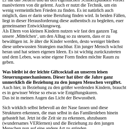
manövrieren von dir gelernt. Auch er nutzt die Technik, um ein
wenig vermeintlichen Frieden zu finden. Es ist natürlich auch
möglich, dass er darin seine Berufung finden wird. In beiden Fällen,
liegt in dieser Herausforderung diese authentisch zu begleiten, euer
gemeinsamer Entwicklungsweg.
Als Eltern von kleinen Kindern nutzen wir fast den ganzen Tag
unsere ‚Mittelchen‘, um den Alltag so zu steuern, dass er zu
bewältigen ist. Je älter die Kinder werden, desto weniger bleiben
diese unbewussten Strategien machbar. Ein junger Mensch wächst
heran und hat seinen eigenen Ideen. Es ist wichtig zurückzutreten
und dem Leben, was seine eigene Form finden möchte Raum zu
geben.
Was bleibt ist der leichte Giftcocktail an unseren leisen
Steuerungsmechanismen. Dieser hat über die Jahre ganz
unmerklich die Beziehung zu den jungen Menschen vergiftet.
Auch hier, in Beziehung zu den größer werdenden Kindern, braucht
es in gewisser Weise so etwas wie Entgiftungskuren.
Das ist in meinen Augen das Licht der Bewusstheit.
Sich wirklich selbst liebevoll an der Nase fassen und diese
Strukturen erkennen, die man selbst in das Familienleben hinein
gebastelt hat. Jetzt ist die Zeit sie zu erkennen, abzubauen
(wundersames VERlernen) und die Beziehung zu den jungen
Menschen nun auf eine andere Art zu gründen.