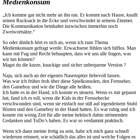
Medienkonsum
„Ich komme gar nicht mehr an ihn ran. Er kommt nach Hause, knallt
seinen Rucksack in die Ecke und verschwindet in seinem Zimmer.
Die Kommunikation beinhaltet inzwischen immerhin noch
Zweiwortsätze.“
So oder ähnlich hört es sich an, wenn ich zum Thema
Medienkonsum gefragt werde. Erwachsene fühlen sich hilflos. Man
kann mit Fug und Recht behaupten, dass wir uns alle fragen, was
wir tun können?
Magst du die kurze, knackige und sicher unbequeme Version ?
Naja, sich auch an der eigenen Nasenspitze liebevoll fassen.
Was war ich früher froh über diese Spielkonsolen, den Fernseher,
den Gameboy und wie die Dinge alle heißen.
Ich hatte es in der Hand, ich konnte es steuern. Wenn es mir gepasst
hat, fand ich es toll, wenn die Kids in der Fernsehecke
verschwunden sind, wenn sie einfach nur still auf irgendeinem Stuhl
flözten und den Gameboy in der Hand hatten. Es war ruhig und ich
konnte ein wenig Zeit für alle meine hektisch dahin strömenden
Gedanken und ToDo’s haben. Es war so verdammt praktisch.
Wenn ich dann meinte fertig zu sein, habe ich mich ganz schnell
wiederum erinnert, wie schädlich das alles ist und welche Folgen es