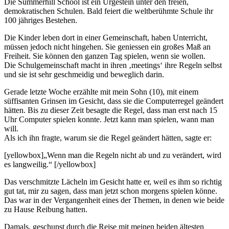
Die Summerhill School ist ein Urgestein unter den freien,
demokratischen Schulen. Bald feiert die weltberühmte Schule ihr
100 jähriges Bestehen.
Die Kinder leben dort in einer Gemeinschaft, haben Unterricht,
müssen jedoch nicht hingehen. Sie geniessen ein großes Maß an
Freiheit. Sie können den ganzen Tag spielen, wenn sie wollen.
Die Schulgemeinschaft macht in ihren ‚meetings‘ ihre Regeln selbst
und sie ist sehr geschmeidig und beweglich darin.
Gerade letzte Woche erzählte mit mein Sohn (10), mit einem
süffisanten Grinsen im Gesicht, dass sie die Computerregel geändert
hätten. Bis zu dieser Zeit besagte die Regel, dass man erst nach 15
Uhr Computer spielen konnte. Jetzt kann man spielen, wann man
will.
Als ich ihn fragte, warum sie die Regel geändert hätten, sagte er:
[yellowbox]„Wenn man die Regeln nicht ab und zu verändert, wird
es langweilig.“ [/yellowbox]
Das verschmitzte Lächeln im Gesicht hatte er, weil es ihm so richtig
gut tat, mir zu sagen, dass man jetzt schon morgens spielen könne.
Das war in der Vergangenheit eines der Themen, in denen wie beide
zu Hause Reibung hatten.
Damals, geschupst durch die Reise mit meinen beiden ältesten