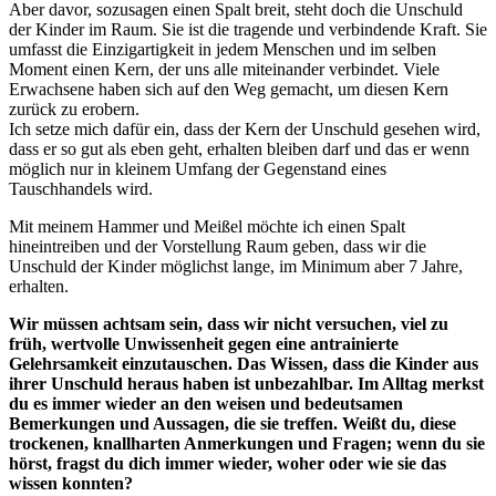
Aber davor, sozusagen einen Spalt breit, steht doch die Unschuld
der Kinder im Raum. Sie ist die tragende und verbindende Kraft. Sie
umfasst die Einzigartigkeit in jedem Menschen und im selben
Moment einen Kern, der uns alle miteinander verbindet. Viele
Erwachsene haben sich auf den Weg gemacht, um diesen Kern
zurück zu erobern.
Ich setze mich dafür ein, dass der Kern der Unschuld gesehen wird,
dass er so gut als eben geht, erhalten bleiben darf und das er wenn
möglich nur in kleinem Umfang der Gegenstand eines
Tauschhandels wird.
Mit meinem Hammer und Meißel möchte ich einen Spalt
hineintreiben und der Vorstellung Raum geben, dass wir die
Unschuld der Kinder möglichst lange, im Minimum aber 7 Jahre,
erhalten.
Wir müssen achtsam sein, dass wir nicht versuchen, viel zu
früh, wertvolle Unwissenheit gegen eine antrainierte
Gelehrsamkeit einzutauschen. Das Wissen, dass die Kinder aus
ihrer Unschuld heraus haben ist unbezahlbar. Im Alltag merkst
du es immer wieder an den weisen und bedeutsamen
Bemerkungen und Aussagen, die sie treffen. Weißt du, diese
trockenen, knallharten Anmerkungen und Fragen; wenn du sie
hörst, fragst du dich immer wieder, woher oder wie sie das
wissen konnten?