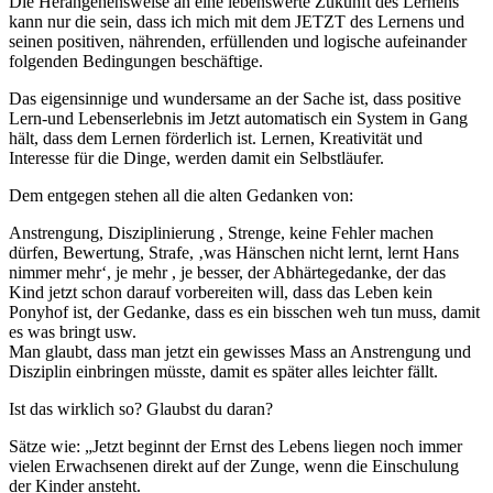
Die Herangehensweise an eine lebenswerte Zukunft des Lernens
kann nur die sein, dass ich mich mit dem JETZT des Lernens und
seinen positiven, nährenden, erfüllenden und logische aufeinander
folgenden Bedingungen beschäftige.
Das eigensinnige und wundersame an der Sache ist, dass positive
Lern-und Lebenserlebnis im Jetzt automatisch ein System in Gang
hält, dass dem Lernen förderlich ist. Lernen, Kreativität und
Interesse für die Dinge, werden damit ein Selbstläufer.
Dem entgegen stehen all die alten Gedanken von:
Anstrengung, Disziplinierung , Strenge, keine Fehler machen
dürfen, Bewertung, Strafe, ‚was Hänschen nicht lernt, lernt Hans
nimmer mehr‘, je mehr , je besser, der Abhärtegedanke, der das
Kind jetzt schon darauf vorbereiten will, dass das Leben kein
Ponyhof ist, der Gedanke, dass es ein bisschen weh tun muss, damit
es was bringt usw.
Man glaubt, dass man jetzt ein gewisses Mass an Anstrengung und
Disziplin einbringen müsste, damit es später alles leichter fällt.
Ist das wirklich so? Glaubst du daran?
Sätze wie: „Jetzt beginnt der Ernst des Lebens liegen noch immer
vielen Erwachsenen direkt auf der Zunge, wenn die Einschulung
der Kinder ansteht.