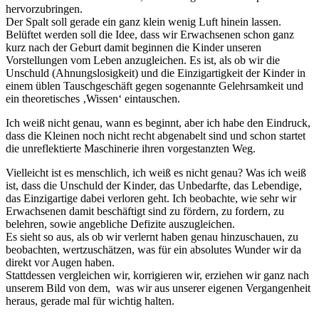
hervorzubringen.
Der Spalt soll gerade ein ganz klein wenig Luft hinein lassen.
Belüftet werden soll die Idee, dass wir Erwachsenen schon ganz
kurz nach der Geburt damit beginnen die Kinder unseren
Vorstellungen vom Leben anzugleichen. Es ist, als ob wir die
Unschuld (Ahnungslosigkeit) und die Einzigartigkeit der Kinder in
einem üblen Tauschgeschäft gegen sogenannte Gelehrsamkeit und
ein theoretisches ‚Wissen‘ eintauschen.
Ich weiß nicht genau, wann es beginnt, aber ich habe den Eindruck,
dass die Kleinen noch nicht recht abgenabelt sind und schon startet
die unreflektierte Maschinerie ihren vorgestanzten Weg.
Vielleicht ist es menschlich, ich weiß es nicht genau? Was ich weiß
ist, dass die Unschuld der Kinder, das Unbedarfte, das Lebendige,
das Einzigartige dabei verloren geht. Ich beobachte, wie sehr wir
Erwachsenen damit beschäftigt sind zu fördern, zu fordern, zu
belehren, sowie angebliche Defizite auszugleichen.
Es sieht so aus, als ob wir verlernt haben genau hinzuschauen, zu
beobachten, wertzuschätzen, was für ein absolutes Wunder wir da
direkt vor Augen haben.
Stattdessen vergleichen wir, korrigieren wir, erziehen wir ganz nach
unserem Bild von dem, was wir aus unserer eigenen Vergangenheit
heraus, gerade mal für wichtig halten.