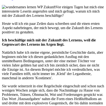
Vor einigen Tagen hat mich eine
interessierte Leserin angerufen und mich gefragt, warum ich mich
mit der Zukunft des Lernens beschäftige?
Heute will ich ein paar Zeilen dazu schreiben und dir einen ersten
Aspekt nahebringen, der mich bewegt, um die Zukunft des Lernens
positiver zu gestalten.
Ich beschäftige mich mit der Zukunft des Lernens, weil die
Gegenwart des Lernens im Argen liegt.
Natürlich habe ich meine eigene, persönliche Geschichte darin, aber
beginnen möchte ich diesen gedanklichen Ausflug mit den
unmittelbaren Bedingungen, unter der eine meiner Töchter vor
vielen Jahre gelitten hat und ich bin ziemlich sicher, dass sie nicht
die Einzige ist. An diesem Beispiel möchte ich verdeutlichen, was
viele Familien trifft, nicht immer im ‚Kleid’ der Legasthenie,
manchmal in anderen 'Kostümen'.
Sie wurde seinerzeit in eine Regelschule eingeschult und schon nach
wenigen Wochen zeigte sich, dass die Nachmittage zu Hause von
Problemen, Tränen, Ohnmacht, Wut und Forderungen gespickt war.
Das Wort ‚Hausaufgaben‘ nahm die Form eines Heißluftballons an
und drohte mit dem explosiven Gasgemisch, die bis dahin normalen