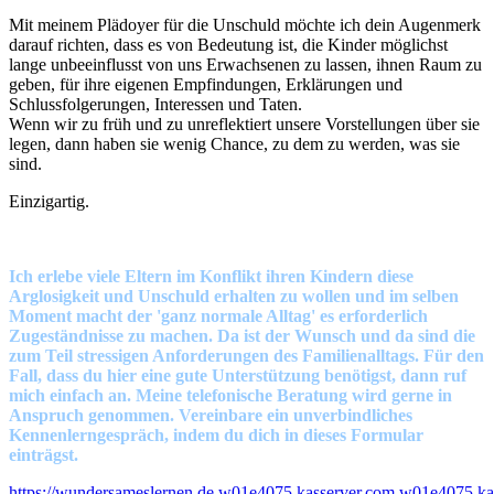
Mit meinem Plädoyer für die Unschuld möchte ich dein Augenmerk
darauf richten, dass es von Bedeutung ist, die Kinder möglichst
lange unbeeinflusst von uns Erwachsenen zu lassen, ihnen Raum zu
geben, für ihre eigenen Empfindungen, Erklärungen und
Schlussfolgerungen, Interessen und Taten.
Wenn wir zu früh und zu unreflektiert unsere Vorstellungen über sie
legen, dann haben sie wenig Chance, zu dem zu werden, was sie
sind.
Einzigartig.
Ich erlebe viele Eltern im Konflikt ihren Kindern diese
Arglosigkeit und Unschuld erhalten zu wollen und im selben
Moment macht der 'ganz normale Alltag' es erforderlich
Zugeständnisse zu machen. Da ist der Wunsch und da sind die
zum Teil stressigen Anforderungen des Familienalltags. Für den
Fall, dass du hier eine gute Unterstützung benötigst, dann ruf
mich einfach an. Meine telefonische Beratung wird gerne in
Anspruch genommen. Vereinbare ein unverbindliches
Kennenlerngespräch, indem du dich in dieses Formular
einträgst.
https://wundersameslernen.de.w01e4075.kasserver.com.w01e4075.kas