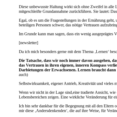
Diese unbewusste Haltung wirkt sich ohne Zweifel in alle L
mitgeschleifte Grundannahme zurückführen. Sie lautet: Das 
Egal, ob es um die Fragestellungen in der Ernährung geht, 
beteiligen Personen schwer, das nötige Vertrauen aufzubrin
Im Grunde kann man sagen, dass ein wenig ausgeprägtes Ver
[newsletter]
Da ich mich besonders gerne mit dem Thema ‚Lernen‘ beschä
Die Tatsache, dass wir noch immer davon ausgehen, das
das Vertrauen in ihren eigenen, inneren Kompass verli
Darbietungen der Erwachsenen. Lernen braucht dann in 
auch)
Selbstwirksamkeit, eigener Antrieb, Kreativität und vieles
Wenn wir nicht in der Lage sind,eine tradierte Ansicht, wie
Lebensbereichen zeigen. Eine wirkliche Veränderung für ei
Ich bin sehr dankbar für die Begegnung mit all den Elter
mir diese ‚Andersdenkenden‘, die auf ihre Weise, für Verä