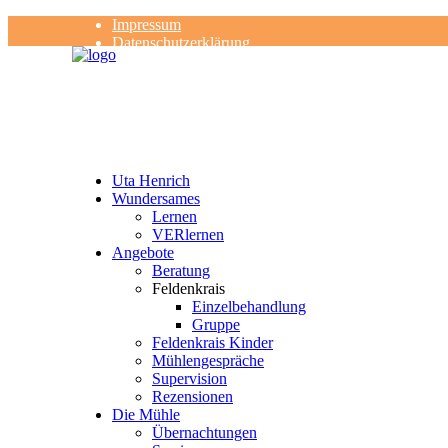
Impressum
Datenschutzerklärung
Kontakt
Rezensionen
Uta Henrich
Wundersames
Lernen
VERlernen
Angebote
Beratung
Feldenkrais
Einzelbehandlung
Gruppe
Feldenkrais Kinder
Mühlengespräche
Supervision
Rezensionen
Die Mühle
Übernachtungen