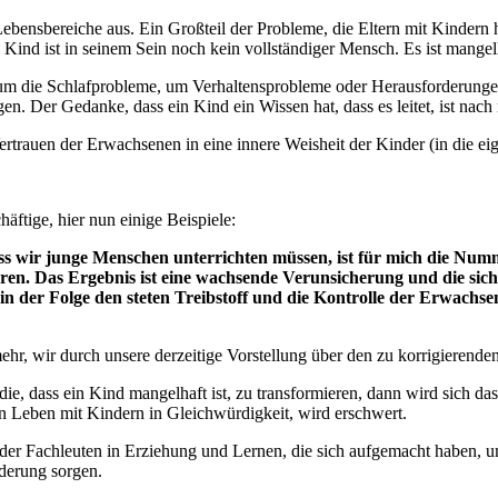
ebensbereiche aus. Ein Großteil der Probleme, die Eltern mit Kindern h
Kind ist in seinem Sein noch kein vollständiger Mensch. Es ist mangel
um die Schlafprobleme, um Verhaltensprobleme oder Herausforderungen i
gen. Der Gedanke, dass ein Kind ein Wissen hat, dass es leitet, ist na
trauen der Erwachsenen in eine innere Weisheit der Kinder (in die ei
ftige, hier nun einige Beispiele:
s wir junge Menschen unterrichten müssen, ist für mich die Numm
eren. Das Ergebnis ist eine wachsende Verunsicherung und die si
der Folge den steten Treibstoff und die Kontrolle der Erwachsen
 mehr, wir durch unsere derzeitige Vorstellung über den zu korrigiere
 die, dass ein Kind mangelhaft ist, zu transformieren, dann wird sich da
n Leben mit Kindern in Gleichwürdigkeit, wird erschwert.
n oder Fachleuten in Erziehung und Lernen, die sich aufgemacht haben
nderung sorgen.