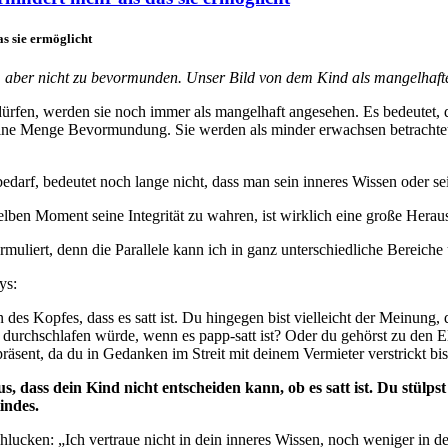
s sie ermöglicht
n, aber nicht zu bevormunden. Unser Bild von dem Kind als mangelhaf
ürfen, werden sie noch immer als mangelhaft angesehen. Es bedeutet, d
 eine Menge Bevormundung.
Sie werden als minder erwachsen betrachtet
edarf, bedeutet noch lange nicht, dass man sein inneres Wissen oder sei
elben Moment seine Integrität zu wahren, ist wirklich eine große Herau
rmuliert, denn die Parallele kann ich in ganz unterschiedliche Bereiche
ys:
des Kopfes, dass es satt ist. Du hingegen bist vielleicht der Meinung
er durchschlafen würde, wenn es papp-satt ist? Oder du gehörst zu den E
sent, da du in Gedanken im Streit mit deinem Vermieter verstrickt bis
us, dass dein Kind nicht entscheiden kann, ob es satt ist. Du stül
indes.
hlucken: „Ich vertraue nicht in dein inneres Wissen, noch weniger in d