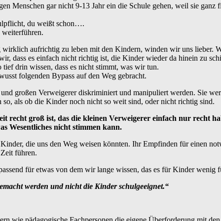
en Menschen gar nicht 9-13 Jahr ein die Schule gehen, weil sie ganz f
lpflicht, du weißt schon….
 weiterführen.
 wirklich aufrichtig zu leben mit den Kindern, winden wir uns lieber. 
wir, dass es einfach nicht richtig ist, die Kinder wieder da hinein zu sc
tief drin wissen, dass es nicht stimmt, was wir tun.
wusst folgenden Bypass auf den Weg gebracht.
en und großen Verweigerer diskriminiert und manipuliert werden. Sie we
so, als ob die Kinder noch nicht so weit sind, oder nicht richtig sind.
t recht groß ist, das die kleinen Verweigerer einfach nur recht hab
was Wesentliches nicht stimmen kann.
e Kinder, die uns den Weg weisen könnten. Ihr Empfinden für einen 
Zeit führen.
ssend für etwas von dem wir lange wissen, das es für Kinder wenig fu
gemacht werden und nicht die Kinder schulgeeignet.“
ltern wie pädagogische Fachpersonen die eigene Überforderung mit den