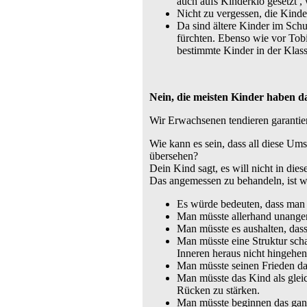
auch aufs Kinderklo gesetzt ,
Nicht zu vergessen, die Kinde
Da sind ältere Kinder im Sch
fürchten. Ebenso wie vor Tob
bestimmte Kinder in der Klass
Nein, die meisten Kinder haben d
Wir Erwachsenen tendieren garantier
Wie kann es sein, dass all diese U
übersehen?
Dein Kind sagt, es will nicht in die
Das angemessen zu behandeln, ist w
Es würde bedeuten, dass man d
Man müsste allerhand unange
Man müsste es aushalten, das
Man müsste eine Struktur sch
Inneren heraus nicht hingehen
Man müsste seinen Frieden da
Man müsste das Kind als gle
Rücken zu stärken.
Man müsste beginnen das ganz