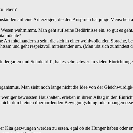
zu leben?
ständen auf eine Art erzogen, die den Anspruch hat junge Menschen a
Wesen wahrnimmt. Man geht auf seine Bedürfnisse ein, so gut es geht. V
Kita möchte?
ine Art miteinander zu sein, die sich in einer wohlwollenden Sprache,
sam und geht respektvoll miteinander um. (Man übt sich zumindest dar
dergarten und Schule trifft, hat es sehr schwer. In vielen Einrichtung
Organismus. Man sieht noch lange nicht die Idee von der Gleichwürdigke
 weniger bewussten Haushalten, erleben in ihrem Alltag in den Einric
 nicht durch einen überbordenden Bewegungsdrang oder unangemessene
 der Kita gezwungen werden zu essen, egal ob sie Hunger haben oder e