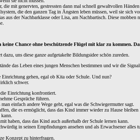
 wenn sie nicht müssen.
r, die mit genervten, gestressten dann mal schnell gewaltvollen Hände
ulsystem, die den ganzen Tag in Ängsten leben müssen, weil sie sich v
ias aus der Nachbarklasse oder Lisa, am Nachbartisch. Diese mobben 
e.
a keine Chance ohne beschützende Flügel mit klar zu kommen. Das
t dazu, uns diese ganze aufgetakelte Bildungsidee schön zureden.
mstände das Leben eines jungen Menschen bestimmen und wir die Signa
se Einrichtung gehen, egal ob Kita oder Schule. Und nun?
irklich schwer.
ie Einrichtung konfrontiert.
nehme Gespräche führen.
s man einfach andere Wege geht, egal was die Schwiegermutter sagt.
affen, die es ermöglicht, dass das Kind immer wieder zu Hause bleiben
 kann.
mit haben, dass das Kind auch außerhalb der Schule lernen kann.
ichwürdig in seinen Empfindungen ansehen und als Erwachsener alles
e Konzept zu hinterfragen.