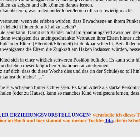
ühlen zu zeigen und alle könnten daraus lernen.
 kanalisieren, was miteinander leben/lernen oft so schwierig macht.
vertrauen, wenn sie erleben würden, dass Erwachsene an ihrem Punkt 
kt vielleicht hinter dem Kind zu stehen?
hule sein kann. Damit sich Kinder nicht im Spannungsfeld zwischen de
 dann wenigsten das uneingeschränkte Vertrauen ihrer Eltern hinter sic
le oder Eltern (Elternteil/Elternteil) ist denkbar schlecht. Bei all de
n wenigstens die Eltern die Zugkraft am Haken loslassen würden, besse
Kind sich in einer wirklich schweren Position befindet. Es kann sehr hil
Durchstehen dieser kläglichen Situationen anzuerkennen.
 auf dich, dass du diese Woche dies und das (in der Schule) so toll hi
ür kannst du nichts! …“
ie Erwachsenen hinter sich wissen. Es kann Ältere als starke Persönlic
 Schulen (oder zu Hause), kann so manches Kind wenigstens lernen, das
LLER ERZIEHUNGSVORSTELLUNGEN‘
verarbeite ich dieses 
ation im Buch und hier stammt von meiner Tochter
Ida
, die in Scho