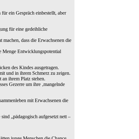
 für ein Gespräch einbestellt, aber
ung für eine gedeihliche
cht machen, dass die Erwachsenen die
ne Menge Entwicklungspotential
ücken des Kindes ausgetragen.
it und in ihrem Schmerz zu zeigen.
t an ihrem Platz stehen.
wisses Gezerre um ihre ‚mangelnde
m Zusammenleben mit Erwachsenen die
sind „pädagogisch aufgesetzt nett –
 hätten junge Menschen die Chance