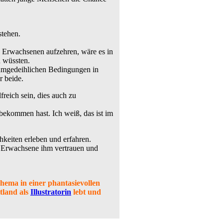
stehen.
n Erwachsenen aufzehren, wäre es in
h wüssten.
n umgedeihlichen Bedingungen in
r beide.
freich sein, dies auch zu
nbekommen hast. Ich weiß, das ist im
hkeiten erleben und erfahren.
s Erwachsene ihm vertrauen und
Thema in einer phantasievollen
ttland als
Illustratorin
lebt und