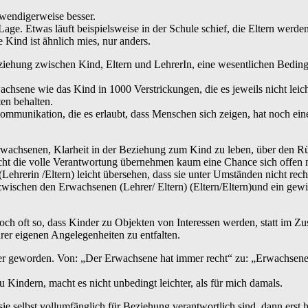
twendigerweise besser.
Lage. Etwas läuft beispielsweise in der Schule schief, die Eltern werden
e Kind ist ähnlich mies, nur anders.
ziehung zwischen Kind, Eltern und LehrerIn, eine wesentlichen Beding
chsene wie das Kind in 1000 Verstrickungen, die es jeweils nicht lei
ten behalten.
ommunikation, die es erlaubt, dass Menschen sich zeigen, hat noch ei
Erwachsenen, Klarheit in der Beziehung zum Kind zu leben, über den R
t die volle Verantwortung übernehmen kaum eine Chance sich offen m
Lehrerin /Eltern) leicht übersehen, dass sie unter Umständen nicht rech
 zwischen den Erwachsenen (Lehrer/ Eltern) (Eltern/Eltern)und ein ge
r noch oft so, dass Kinder zu Objekten von Interessen werden, statt i
hrer eigenen Angelegenheiten zu entfalten.
ler geworden. Von: „Der Erwachsene hat immer recht“ zu: „Erwachsene 
 Kindern, macht es nicht unbedingt leichter, als für mich damals.
e selbst vollumfänglich für Beziehung verantwortlich sind, dann erst