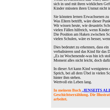
sich in und mit ihren wirklichen Gef
Kinder müssten ihren Unmut nicht in
Sie könnten lernen Erwachsenen zu 
Was Eltern betrifft, wäre dieser Pun
Wir wissen heute, wie desaströs Sc
vielen Fällen hilfreich, wenn Kinder
Die Position am Haken zwischen Schu
vielen Schulen, wäre es besser, wen
Dies bedeutet zu erkennen, dass ein 
verbalisieren und das Kind für das 
„Es ist Wochenende-was bin ich stolz
Moment alles nicht leicht, doch daf
In dieser Art kann Kind wenigstens d
Sprich, bei all dem Übel in vielen
hinter ihm stehen.
Wertvoll ein Leben lang.
In meinem Buch
‚JENSEITS A
Geschichtserzählung. Die Illustr
arbeitet.