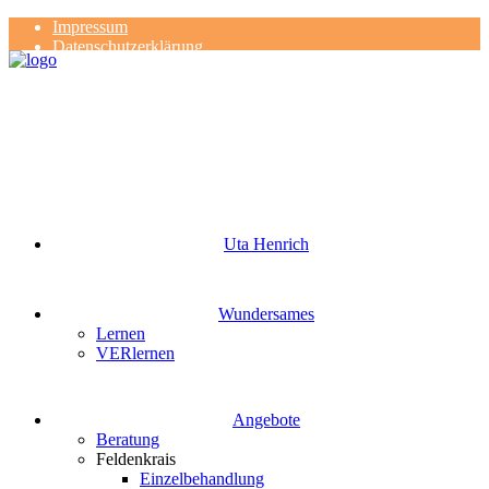
Impressum
Datenschutzerklärung
Kontakt
Rezensionen
Uta Henrich
Wundersames
Lernen
VERlernen
Angebote
Beratung
Feldenkrais
Einzelbehandlung