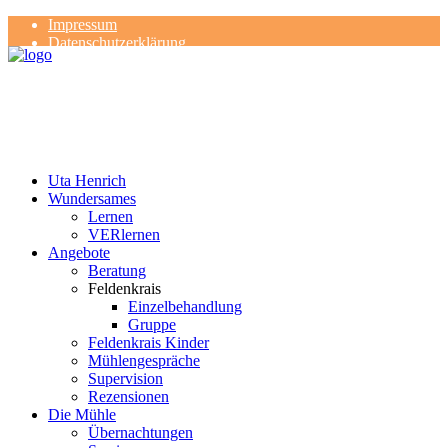
Impressum
Datenschutzerklärung
Kontakt
Rezensionen
Uta Henrich
Wundersames
Lernen
VERlernen
Angebote
Beratung
Feldenkrais
Einzelbehandlung
Gruppe
Feldenkrais Kinder
Mühlengespräche
Supervision
Rezensionen
Die Mühle
Übernachtungen