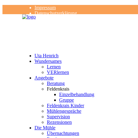
Impressum
Datenschutzerklärung
Kontakt
Rezensionen
Uta Henrich
Wundersames
Lernen
VERlernen
Angebote
Beratung
Feldenkrais
Einzelbehandlung
Gruppe
Feldenkrais Kinder
Mühlengespräche
Supervision
Rezensionen
Die Mühle
Übernachtungen