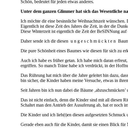
Schön, bedeutet für jeden etwas anderes.
Unter dem ganzen Glimmer hat sich das Wesentliche n
Ich möchte dir eine besinnliche Weihnachtszeit wünschen. 
Eigentlich ist diese Zeit des Jahres die Zeit, in der die Dun
Diese Winterzeit ist eigentlich die Zeit der BeSINNung auf
Daher sende ich dir diesen u n g e s c h m ü c k t e n Baum
Die pure Schönheit eines Baumes wie diesen für sich zu er
Auch ich habe es früher getan. Ich habe mich daran erfre
ergriffen. So manch Träne habe ich verdrückt, in der Hoffnun
Das Rührung hat mich über die Jahre geleitet hin dazu, dass
bin sicher, die Kinder haben meine Versuche, etwas in ihr
Seit Jahren bin ich nun dabei die Bäume ‚abzuschmücken’ 
Das ist nicht einfach, denn die Kinder sind mit all diesen R
Schaltet man den Antrieb der Ausuferung ab, hat er noch i
Die Kinder und ich lieb(t)en diesen aufgesetzten Schmuck 
Gerade eben auch für die Kinder, damit sie einen Blick für