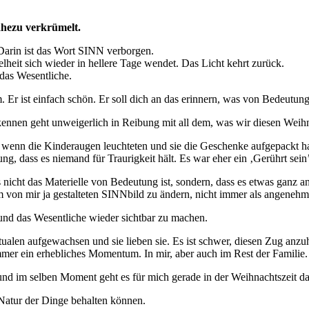
ahezu verkrümelt.
Darin ist das Wort SINN verborgen.
kelheit sich wieder in hellere Tage wendet. Das Licht kehrt zurück.
 das Wesentliche.
. Er ist einfach schön. Er soll dich an das erinnern, was von Bedeutung 
kennen geht unweigerlich in Reibung mit all dem, was wir diesen Weihn
ut, wenn die Kinderaugen leuchteten und sie die Geschenke aufgepackt
g, dass es niemand für Traurigkeit hält. Es war eher ein ‚Gerührt sein’ 
 nicht das Materielle von Bedeutung ist, sondern, dass es etwas ganz a
em von mir ja gestalteten SINNbild zu ändern, nicht immer als angene
und das Wesentliche wieder sichtbar zu machen.
itualen aufgewachsen und sie lieben sie. Es ist schwer, diesen Zug anzu
mmer ein erhebliches Momentum. In mir, aber auch im Rest der Familie.
und im selben Moment geht es für mich gerade in der Weihnachtszeit d
 Natur der Dinge behalten können.