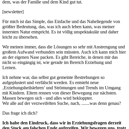
dem, was der Familie und dem Kind gut tut.
[newsletter]
Für mich ist das Simple, das Einfache und das Naheliegende von
größter Bedeutung, das, was ich auch leben kann, was meiner
innersten Natur entspricht. Es ist völlig unspektakulär und daher
leicht zu übersehen.
Wir meinen immer, dass die Lösungen so sehr mit Anstrengung und
großem Aufwand verbunden sein müssten. Auch ich kann mich hier
an der eigenen Nase packen. Es gibt Bereiche, in denen mir das
nicht so eingängig ist, wie gerade im Bereich Erziehung und
Lernen.
Ich nehme war, das selbst gut gemeinte Bestrebungen so
aufgeplustert und verfälscht werden. Es entsteht neue
‚Erziehungsheilslehren’ und Strömungen und Trends im Umgang
mit Kindern. Eltern rennen von dieser Bewegung zur nächsten.
Massen bewegen sich - und alles wird bekloppter.
Wir alle auf der verzweifelten Suche, nach, .......was denn genau?
Das frage ich dich?
Ich habe den Eindruck, dass wir in Erziehungsfragen derzeit
den Stock am falschen Ende aufgreifen. Wir bewegen uns, trotz