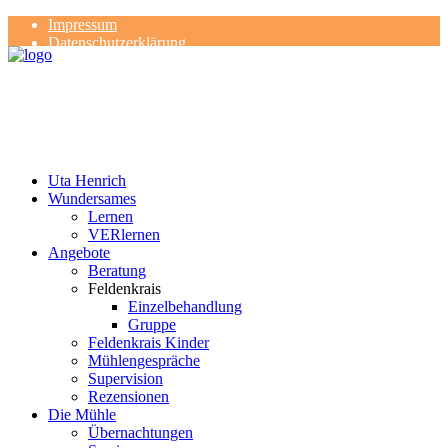
Impressum
Datenschutzerklärung
Kontakt
Rezensionen
Uta Henrich
Wundersames
Lernen
VERlernen
Angebote
Beratung
Feldenkrais
Einzelbehandlung
Gruppe
Feldenkrais Kinder
Mühlengespräche
Supervision
Rezensionen
Die Mühle
Übernachtungen