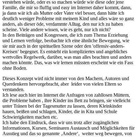
verstehen würde, oder es so machen würde wie diese oder jene
Familie, die mir so fluffig und easy im Internet daher kommt, dann,
ja dann wär ich als Mutter oder Vater viel besser, dann hätte ich
deutlich weniger Probleme mit meinem Kind und alles wäre so ganz
anders, als dieser öde, verdammte Alltag, den nur ich zu haben
scheine. Viele andere wissen, wie es geht, nur ich nicht?
In den Beiträgen und Kongressen, die ich zum Thema Erziehung
und Lernen verfolge, beobachte ich eine ähnliche Bewegung, wie
sie mir auch in der spirituellen Szene oder den 'offensiv-anders-
Kreisen‘ begegnet. Es entsteht ein kompliziertes und angebliches
wertvolles Regelwerk, darüber, was man alles beachten und anders
machen könnte. Das, was wir lernen müssten erscheint wie ein Fass
ohne Boden.
Dieses Konzept wird nicht immer von den Machern, Autoren und
Querdenkern hervorgebracht, aber leider von vielen Eltern so
verstanden.
Ich lese auch hier im Internet die Anfragen von zahllosen Müttern,
die Probleme haben , ihre Kinder ins Bett zu bringen, sie vielleicht
unter Tränen bei der Tagesmutter zu lassen, deren Kleinkinder
hauen, beißen und schlagen, Kinder, die in Kita und Schule
Schwierigkeiten machen etc.
Ich habe den Eindruck, dass wir uns trotz aller zugänglichen
Informationen, Kursen, Seminaren Austausch und Möglichkeiten für
Ausstieg und das so genannte ‚Andere‘, weiter weg bewegen, von