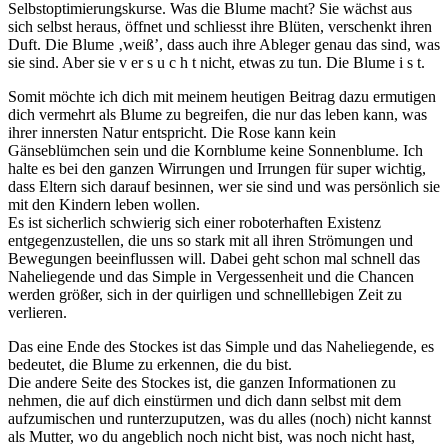
Selbstoptimierungskurse. Was die Blume macht? Sie wächst aus
sich selbst heraus, öffnet und schliesst ihre Blüten, verschenkt ihren
Duft. Die Blume ‚weiß’, dass auch ihre Ableger genau das sind, was
sie sind. Aber sie v er s u c h t nicht, etwas zu tun. Die Blume i s t.
Somit möchte ich dich mit meinem heutigen Beitrag dazu ermutigen
dich vermehrt als Blume zu begreifen, die nur das leben kann, was
ihrer innersten Natur entspricht. Die Rose kann kein
Gänseblümchen sein und die Kornblume keine Sonnenblume. Ich
halte es bei den ganzen Wirrungen und Irrungen für super wichtig,
dass Eltern sich darauf besinnen, wer sie sind und was persönlich sie
mit den Kindern leben wollen.
Es ist sicherlich schwierig sich einer roboterhaften Existenz
entgegenzustellen, die uns so stark mit all ihren Strömungen und
Bewegungen beeinflussen will. Dabei geht schon mal schnell das
Naheliegende und das Simple in Vergessenheit und die Chancen
werden größer, sich in der quirligen und schnelllebigen Zeit zu
verlieren.
Das eine Ende des Stockes ist das Simple und das Naheliegende, es
bedeutet, die Blume zu erkennen, die du bist.
Die andere Seite des Stockes ist, die ganzen Informationen zu
nehmen, die auf dich einstürmen und dich dann selbst mit dem
aufzumischen und runterzuputzen, was du alles (noch) nicht kannst
als Mutter, wo du angeblich noch nicht bist, was noch nicht hast,