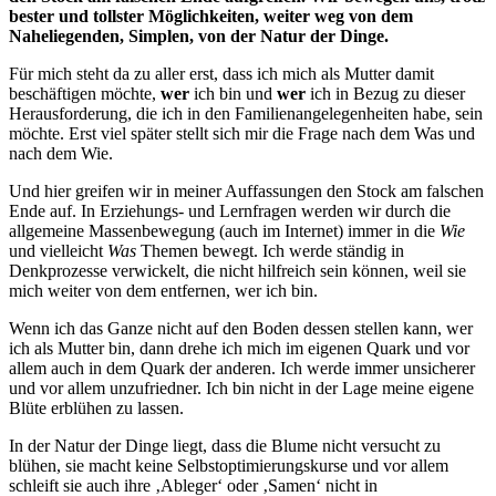
bester und tollster Möglichkeiten, weiter weg von dem
Naheliegenden, Simplen, von der Natur der Dinge.
Für mich steht da zu aller erst, dass ich mich als Mutter damit
beschäftigen möchte,
wer
ich bin und
wer
ich in Bezug zu dieser
Herausforderung, die ich in den Familienangelegenheiten habe, sein
möchte. Erst viel später stellt sich mir die Frage nach dem Was und
nach dem Wie.
Und hier greifen wir in meiner Auffassungen den Stock am falschen
Ende auf. In Erziehungs- und Lernfragen werden wir durch die
allgemeine Massenbewegung (auch im Internet) immer in die
Wie
und vielleicht
Was
Themen bewegt. Ich werde ständig in
Denkprozesse verwickelt, die nicht hilfreich sein können, weil sie
mich weiter von dem entfernen, wer ich bin.
Wenn ich das Ganze nicht auf den Boden dessen stellen kann, wer
ich als Mutter bin, dann drehe ich mich im eigenen Quark und vor
allem auch in dem Quark der anderen. Ich werde immer unsicherer
und vor allem unzufriedner. Ich bin nicht in der Lage meine eigene
Blüte erblühen zu lassen.
In der Natur der Dinge liegt, dass die Blume nicht versucht zu
blühen, sie macht keine Selbstoptimierungskurse und vor allem
schleift sie auch ihre ‚Ableger‘ oder ‚Samen‘ nicht in