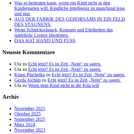
Was es bedeuten kann, wenn ein Kind nicht in den
Kindergarten will. Kindliche Intelligenz ist manchmal leise
und stur.
AUS DER FABRIK DES GEHORSAMS IN EIN FELD
DES STAUNENS.
Wenn Schnickschnack, Konsum und Eitelkeiten das
natürliche Lernen übertönen.
DAS HAT HAND UND FUSS
Neueste Kommentare
Uta
zu
Echt jetzt? Es ist Zeit „Nein“ zu sagen.
Uta
zu
Echt jetzt? Es ist Zeit „Nein“ zu sagen.
Klaus Plachetka
zu
Echt jetzt? Es ist Zeit „Nein“ zu sagen.
Gerda Jochim
zu
Echt jetzt? Es ist Zeit „Nein“ zu sagen.
Uta
zu
Wenn dein Kind nicht in die Kita will
Archiv
November 2025
Oktober 2025
September 2025
März 2024
November 2023